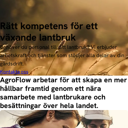
Hoppa till innehåll
Rätt kompetens för ett
växande lantbruk
Behöver du personal till ditt lantbruk? Vi erbjuder
arbetskraft och tjänster som stödjer alla delar av din
gårdsdrift.
Kontakta oss
AgroFlow arbetar för att skapa en mer
hållbar framtid genom ett nära
samarbete med lantbrukare och
besättningar över hela landet.